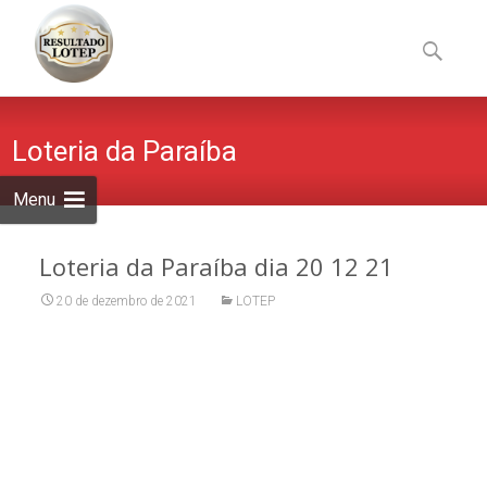
Skip
to
Pesquisa
content
por:
Loteria da Paraíba
Menu
Loteria da Paraíba dia 20 12 21
20 de dezembro de 2021
LOTEP