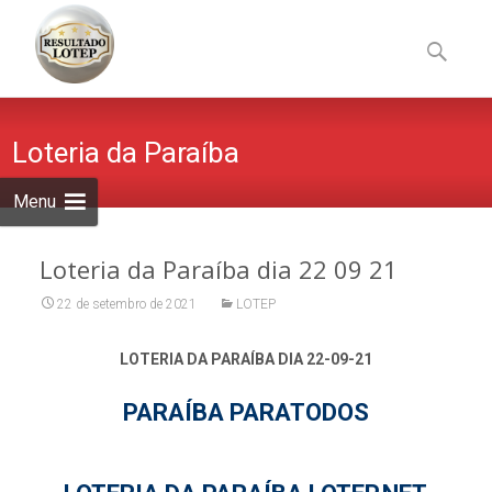
Skip
to
Pesquisa
content
por:
Loteria da Paraíba
Menu
Loteria da Paraíba dia 22 09 21
22 de setembro de 2021
LOTEP
LOTERIA DA PARAÍBA DIA 22-09-21
PARAÍBA PARATODOS