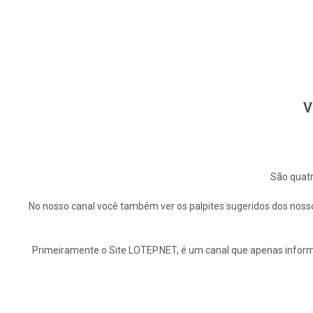
V
São quatr
No nosso canal você também ver os palpites sugeridos dos nosso
Primeiramente o Site LOTEP.NET, é um canal que apenas informa