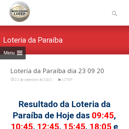
Skip
to
Pesquisa
content
por:
Loteria da Paraíba
Menu
Loteria da Paraíba dia 23 09 20
23 de setembro de 2020
LOTEP
Resultado da Loteria da
Paraíba de Hoje das
09:45
,
10:45
,
12:45
,
15:45
,
18:05
e