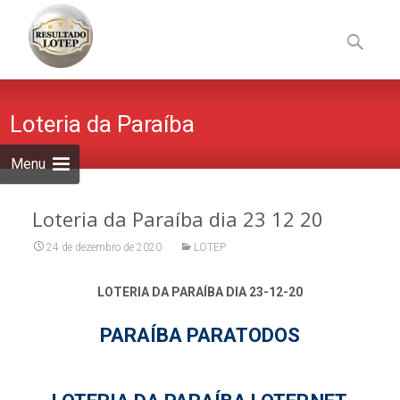
Skip
to
Pesquisa
content
por:
Loteria da Paraíba
Menu
Loteria da Paraíba dia 23 12 20
24 de dezembro de 2020
LOTEP
LOTERIA DA PARAÍBA DIA 23-12-20
PARAÍBA PARATODOS