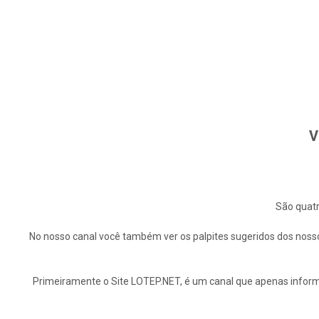
V
São quatr
No nosso canal você também ver os palpites sugeridos dos nosso
Primeiramente o Site LOTEP.NET, é um canal que apenas informa