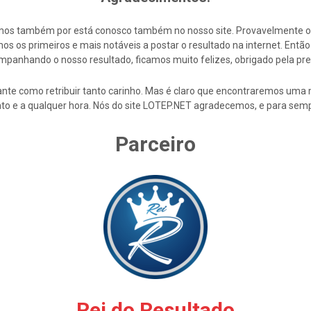
cemos também por está conosco também no nosso site. Provavelmente 
s os primeiros e mais notáveis a postar o resultado na internet. En
mpanhando o nosso resultado, ficamos muito felizes, obrigado pela pre
nte como retribuir tanto carinho. Mas é claro que encontraremos uma 
to e a qualquer hora. Nós do site LOTEP.NET agradecemos, e para semp
Parceiro
Rei do Resultado