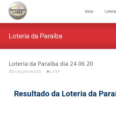
Skip
to
Inicio
Loteri
content
Loteria da Paraíba
Loteria da Paraíba dia 24 06 20
24 de junho de 2020
LOTEP
Resultado da Loteria da Para