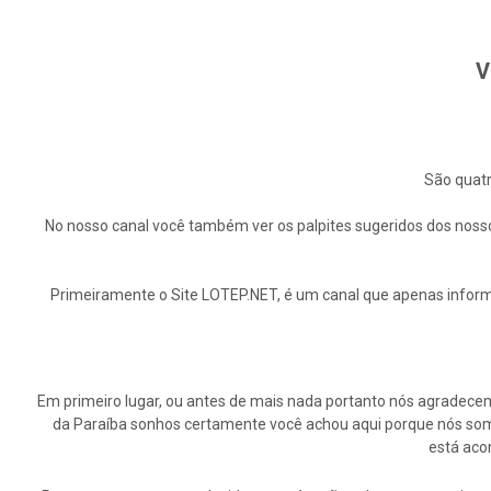
V
São quatr
No nosso canal você também ver os palpites sugeridos dos nosso
Primeiramente o Site LOTEP.NET, é um canal que apenas informa
Em primeiro lugar, ou antes de mais nada portanto nós agrade
da Paraíba sonhos certamente você achou aqui porque nós somo
está aco