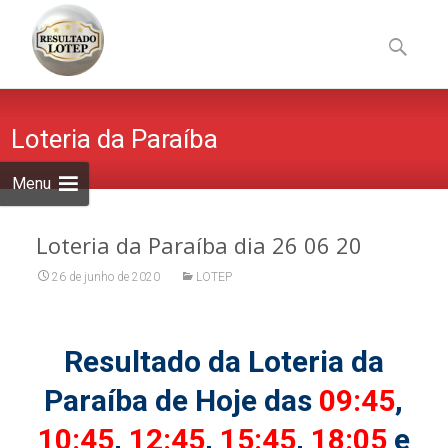
Skip
to
Pesquisa
content
por:
Loteria da Paraíba
Menu
Loteria da Paraíba dia 26 06 20
26 de junho de 2020
LOTEP
Resultado da Loteria da
Paraíba de Hoje das
09:45
,
10:45
,
12:45
,
15:45
,
18:05
e