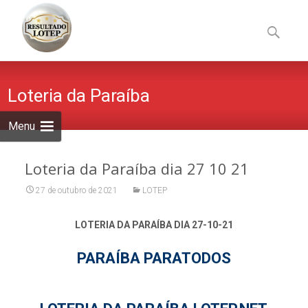
Skip
to
Pesquisa
content
por:
Loteria da Paraíba
Menu
Loteria da Paraíba dia 27 10 21
27 de outubro de 2021
LOTEP
LOTERIA DA PARAÍBA DIA 27-10-21
PARAÍBA PARATODOS