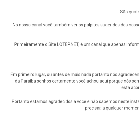
São quatr
No nosso canal você também ver os palpites sugeridos dos nosso
Primeiramente o Site LOTEP.NET, é um canal que apenas informa
Em primeiro lugar, ou antes de mais nada portanto nós agrade
da Paraíba sonhos certamente você achou aqui porque nós somo
está aco
Portanto estamos agradecidos a você e não sabemos neste insta
precisar, a qualquer momen