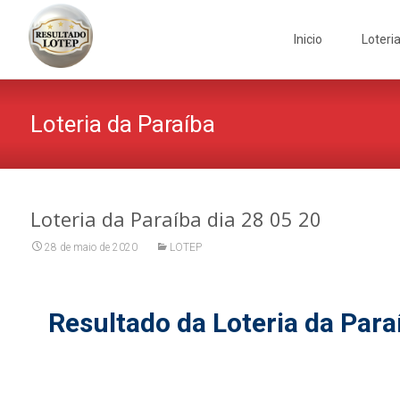
Skip
to
Inicio
Loteri
content
Loteria da Paraíba
Loteria da Paraíba dia 28 05 20
28 de maio de 2020
LOTEP
Resultado da Loteria da Para