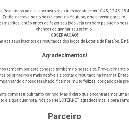
o Resultados ao dia, o primeiro resultado acontece as 10:45, 12:45, 15:4
Então inscreva-se no nosso canal no Youtube, e seja nosso parceiro.
s inscritos, então antes de fazer seu jogo veja um bom palpite no noss
chances de ganhar seu prêmio.
OBSERVAÇÃO!
 aos seus Inscritos os resultados dos jogos da Loteria da Paraíba. E n
Agradecimentos!
cemos também por está conosco também no nosso site. Provavelmente 
s os primeiros e mais notáveis a postar o resultado na internet. En
mpanhando o nosso resultado, ficamos muito felizes, obrigado pela pre
nte como retribuir tanto carinho. Mas é claro que encontraremos uma 
to e a qualquer hora. Nós do site LOTEP.NET agradecemos, e para semp
Parceiro