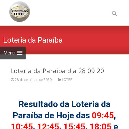
Skip
to
Pesquisa
content
por:
Loteria da Paraíba
Menu
Loteria da Paraíba dia 28 09 20
28 de setembro de 2020
LOTEP
Resultado da Loteria da
Paraíba de Hoje das
09:45
,
10:45
,
12:45
,
15:45
,
18:05
e