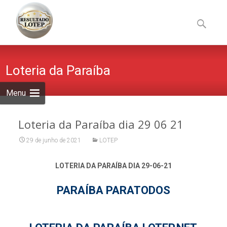
Skip
to
Pesquisa
content
por:
Loteria da Paraíba
Menu
Loteria da Paraíba dia 29 06 21
29 de junho de 2021
LOTEP
LOTERIA DA PARAÍBA DIA 29-06-21
PARAÍBA PARATODOS