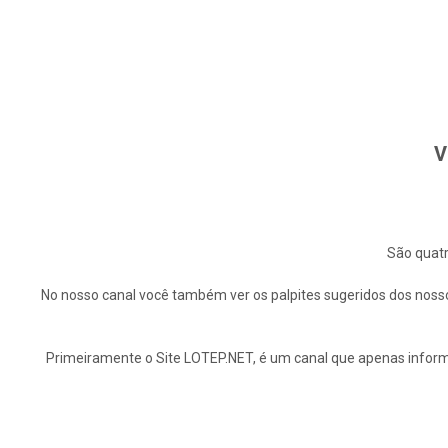
V
São quatr
No nosso canal você também ver os palpites sugeridos dos nosso
Primeiramente o Site LOTEP.NET, é um canal que apenas informa