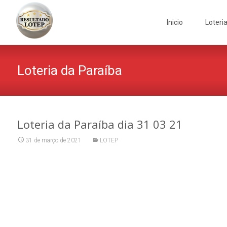
Skip
to
Inicio
Loteri
content
Loteria da Paraíba
Loteria da Paraíba dia 31 03 21
31 de março de 2021
LOTEP