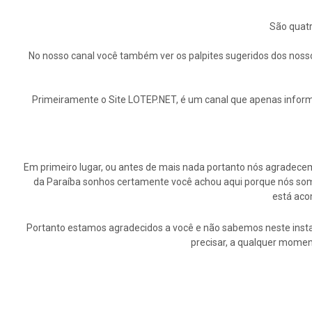
São quatr
No nosso canal você também ver os palpites sugeridos dos nosso
Primeiramente o Site LOTEP.NET, é um canal que apenas informa
Em primeiro lugar, ou antes de mais nada portanto nós agrade
da Paraíba sonhos certamente você achou aqui porque nós somo
está aco
Portanto estamos agradecidos a você e não sabemos neste insta
precisar, a qualquer momen