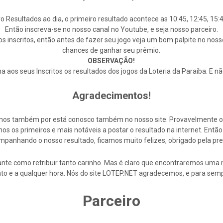
o Resultados ao dia, o primeiro resultado acontece as 10:45, 12:45, 15:4
Então inscreva-se no nosso canal no Youtube, e seja nosso parceiro.
s inscritos, então antes de fazer seu jogo veja um bom palpite no noss
chances de ganhar seu prêmio.
OBSERVAÇÃO!
 aos seus Inscritos os resultados dos jogos da Loteria da Paraíba. E n
Agradecimentos!
cemos também por está conosco também no nosso site. Provavelmente 
s os primeiros e mais notáveis a postar o resultado na internet. En
mpanhando o nosso resultado, ficamos muito felizes, obrigado pela pre
nte como retribuir tanto carinho. Mas é claro que encontraremos uma 
to e a qualquer hora. Nós do site LOTEP.NET agradecemos, e para semp
Parceiro