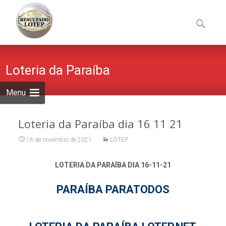
Skip
to
Pesquisa
content
por:
Loteria da Paraíba
Menu
Loteria da Paraíba dia 16 11 21
16 de novembro de 2021
LOTEP
LOTERIA DA PARAÍBA DIA 16-11-21
PARAÍBA PARATODOS