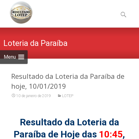
Skip
to
Pesquisa
content
por:
Loteria da Paraíba
Menu
Resultado da Loteria da Paraíba de
hoje, 10/01/2019
10 de janeiro de 2019
LOTEP
Resultado da Loteria da
Paraíba de Hoje das
10:45
,