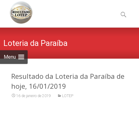
Skip
to
Pesquisa
content
por:
Loteria da Paraíba
Menu
Resultado da Loteria da Paraíba de
hoje, 16/01/2019
16 de janeiro de 2019
LOTEP