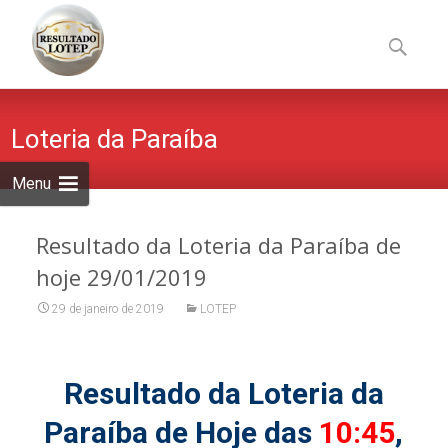
Skip
to
Pesquisa
content
por:
Loteria da Paraíba
Menu
Resultado da Loteria da Paraíba de
hoje 29/01/2019
29 de janeiro de 2019
LOTEP
Resultado da Loteria da
Paraíba de Hoje das
10:45
,