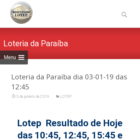
Skip
to
Pesquisa
content
por:
Loteria da Paraíba
Menu
Loteria da Paraíba dia 03-01-19 das
12:45
3 de janeiro de 2019
LOTEP
Lotep Resultado de Hoje
das 10:45, 12:45, 15:45 e