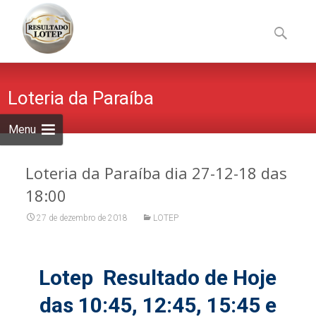
Skip
to
Pesquisa
content
por:
Loteria da Paraíba
Menu
Loteria da Paraíba dia 27-12-18 das
18:00
27 de dezembro de 2018
LOTEP
Lotep Resultado de Hoje
das 10:45, 12:45, 15:45 e