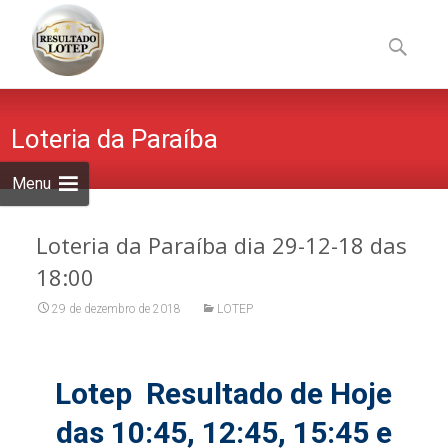
Skip
to
Pesquisa
content
por:
Loteria da Paraíba
Menu
Loteria da Paraíba dia 29-12-18 das
18:00
29 de dezembro de 2018
LOTEP
Lotep Resultado de Hoje
das 10:45, 12:45, 15:45 e