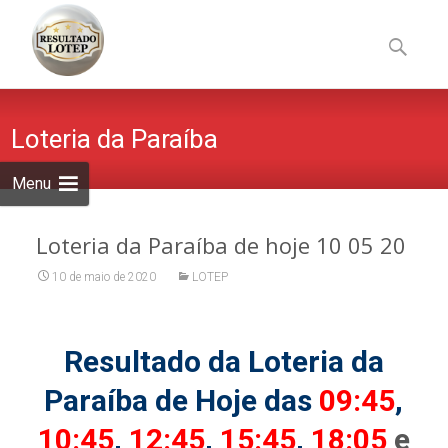
Skip
to
Pesquisa
content
por:
Loteria da Paraíba
Menu
Loteria da Paraíba de hoje 10 05 20
10 de maio de 2020
LOTEP
Resultado da Loteria da
Paraíba de Hoje das
09:45
,
10:45
,
12:45
,
15:45
,
18:05
e