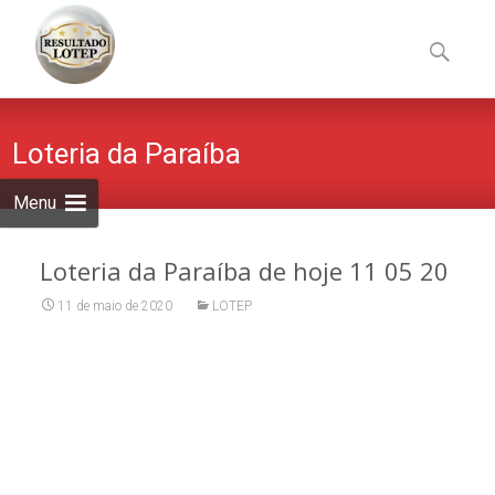
Skip
to
Pesquisa
content
por:
Loteria da Paraíba
Menu
Loteria da Paraíba de hoje 11 05 20
11 de maio de 2020
LOTEP