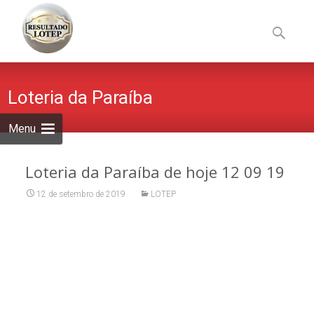
Skip
to
Pesquisa
content
por:
Loteria da Paraíba
Menu
Loteria da Paraíba de hoje 12 09 19
12 de setembro de 2019
LOTEP