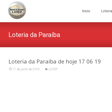
Skip
to
Inicio
Loteri
content
Loteria da Paraíba
Loteria da Paraíba de hoje 17 06 19
17 de junho de 2019
LOTEP