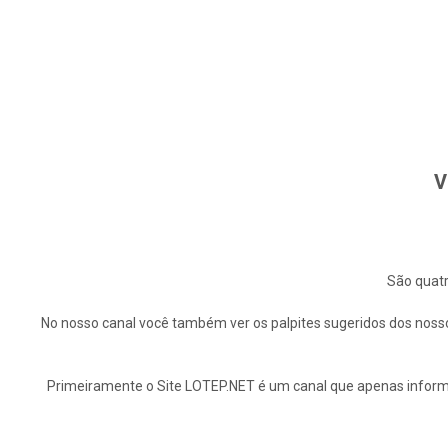
V
São quatr
No nosso canal você também ver os palpites sugeridos dos nosso
Primeiramente o Site LOTEP.NET é um canal que apenas informa 