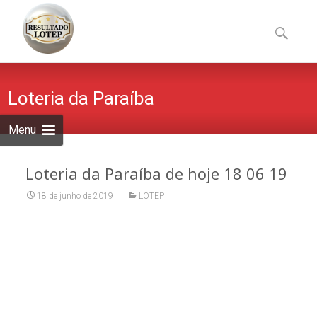
Skip
to
Pesquisa
content
por:
Loteria da Paraíba
Menu
Loteria da Paraíba de hoje 18 06 19
18 de junho de 2019
LOTEP