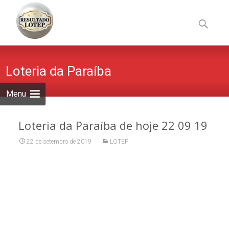
Skip
to
Pesquisa
content
por:
Loteria da Paraíba
Menu
Loteria da Paraíba de hoje 22 09 19
22 de setembro de 2019
LOTEP