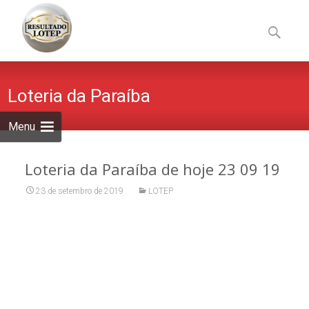
Skip
to
Pesquisa
content
por:
Loteria da Paraíba
Menu
Loteria da Paraíba de hoje 23 09 19
23 de setembro de 2019
LOTEP