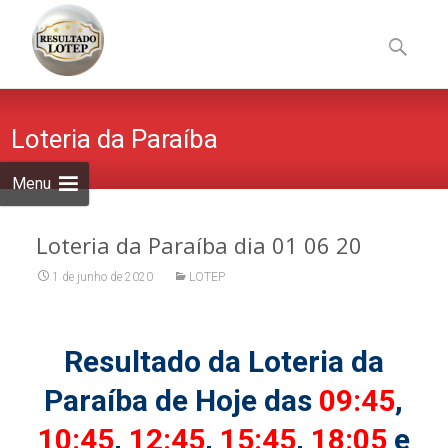
Skip
to
Pesquisa
content
por:
Loteria da Paraíba
Menu
Loteria da Paraíba dia 01 06 20
1 de junho de 2020
LOTEP
Resultado da Loteria da
Paraíba de Hoje das
09:45
,
10:45
,
12:45
,
15:45
,
18:05
e