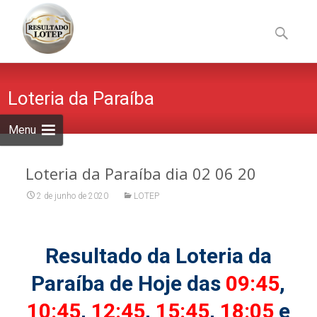
Skip
to
Pesquisa
content
por:
Loteria da Paraíba
Menu
Loteria da Paraíba dia 02 06 20
2 de junho de 2020
LOTEP
Resultado da Loteria da
Paraíba de Hoje das
09:45
,
10:45
,
12:45
,
15:45
,
18:05
e