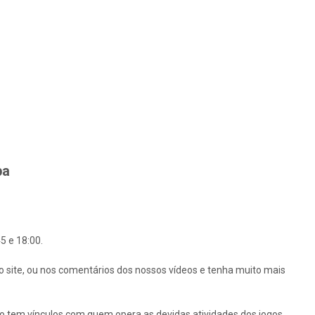
ba
5 e 18:00.
o site, ou nos comentários dos nossos vídeos e tenha muito mais
ão tem vínculos com quem opera as devidas atividades dos jogos