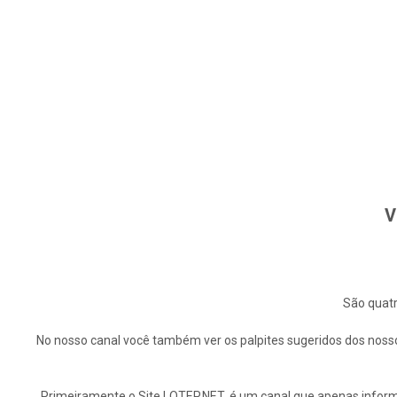
V
São quatr
No nosso canal você também ver os palpites sugeridos dos nosso
Primeiramente o Site LOTEP.NET, é um canal que apenas informa