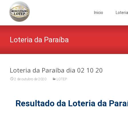
Skip
to
Inicio
Loteri
content
Loteria da Paraíba
Loteria da Paraíba dia 02 10 20
2 de outubro de 2020
LOTEP
Resultado da Loteria da Para