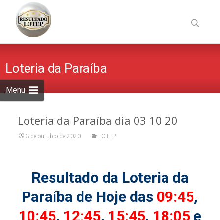
Skip
to
Pesquisa
content
por:
Loteria da Paraíba
Menu
Loteria da Paraíba dia 03 10 20
3 de outubro de 2020
LOTEP
Resultado da Loteria da
Paraíba de Hoje das
09:45
,
10:45
,
12:45
,
15:45
,
18:05
e