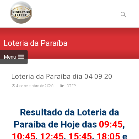
Skip
to
Pesquisa
content
por:
Loteria da Paraíba
Menu
Loteria da Paraíba dia 04 09 20
4 de setembro de 2020
LOTEP
Resultado da Loteria da
Paraíba de Hoje das
09:45
,
10:45
,
12:45
,
15:45
,
18:05
e