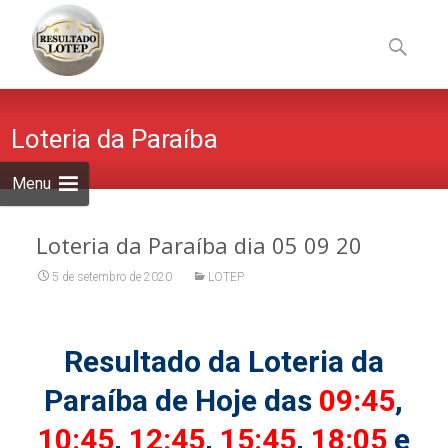
Skip
to
Pesquisa
content
por:
Loteria da Paraíba
Menu
Loteria da Paraíba dia 05 09 20
5 de setembro de 2020
LOTEP
Resultado da Loteria da
Paraíba de Hoje das
09:45
,
10:45
,
12:45
,
15:45
,
18:05
e