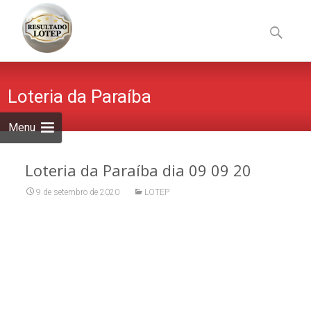
Skip
to
Pesquisa
content
por:
Loteria da Paraíba
Menu
Loteria da Paraíba dia 09 09 20
9 de setembro de 2020
LOTEP