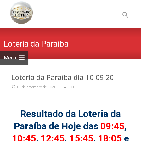
Skip
to
Pesquisa
content
por:
Loteria da Paraíba
Menu
Loteria da Paraíba dia 10 09 20
11 de setembro de 2020
LOTEP
Resultado da Loteria da
Paraíba de Hoje das
09:45
,
10:45
,
12:45
,
15:45
,
18:05
e