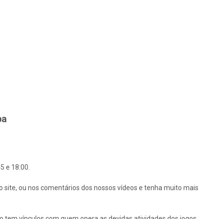
ba
5 e 18:00.
o site, ou nos comentários dos nossos vídeos e tenha muito mais
ão tem vínculos com quem opera as devidas atividades dos jogos