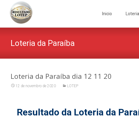
Skip
to
Inicio
Loteri
content
Loteria da Paraíba
Loteria da Paraíba dia 12 11 20
12 de novembro de 2020
LOTEP
Resultado da Loteria da Para