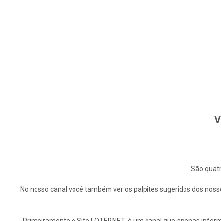
V
São quatr
No nosso canal você também ver os palpites sugeridos dos nosso
Primeiramente o Site LOTEP.NET, é um canal que apenas informa