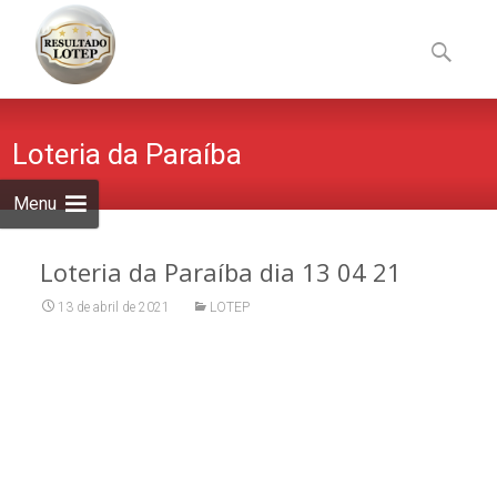
Skip
to
Pesquisa
content
por:
Loteria da Paraíba
Menu
Loteria da Paraíba dia 13 04 21
13 de abril de 2021
LOTEP