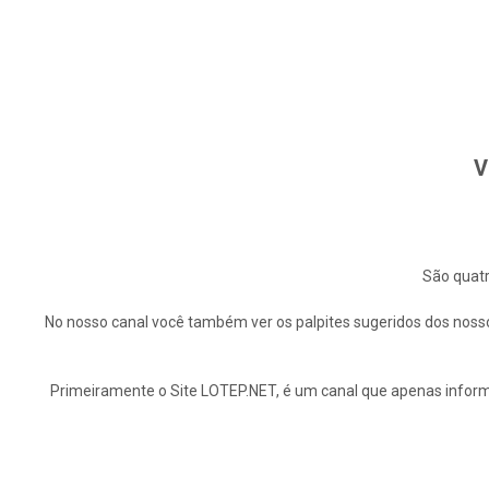
V
São quatr
No nosso canal você também ver os palpites sugeridos dos nosso
Primeiramente o Site LOTEP.NET, é um canal que apenas informa