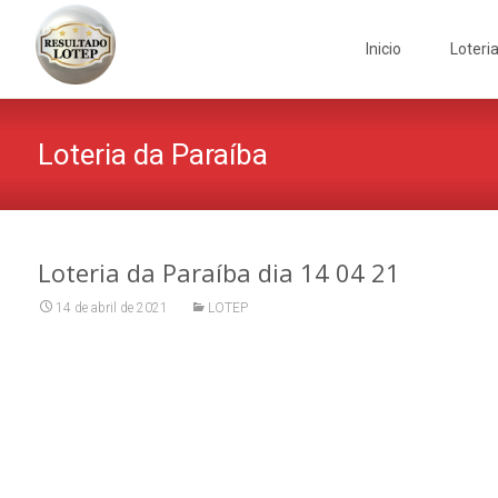
Skip
to
Inicio
Loteri
content
Loteria da Paraíba
Loteria da Paraíba dia 14 04 21
14 de abril de 2021
LOTEP