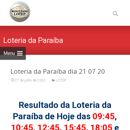
Skip
to
Pesquisa
content
por:
Loteria da Paraíba
Menu
Loteria da Paraíba dia 21 07 20
21 de julho de 2020
LOTEP
Resultado da Loteria da
Paraíba de Hoje das
09:45
,
10:45
,
12:45
,
15:45
,
18:05
e