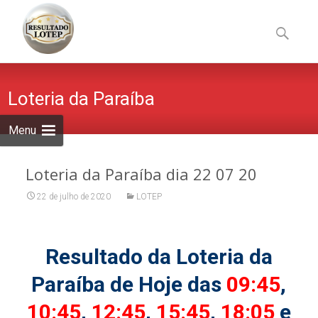
Skip
to
Pesquisa
content
por:
Loteria da Paraíba
Menu
Loteria da Paraíba dia 22 07 20
22 de julho de 2020
LOTEP
Resultado da Loteria da
Paraíba de Hoje das
09:45
,
10:45
,
12:45
,
15:45
,
18:05
e