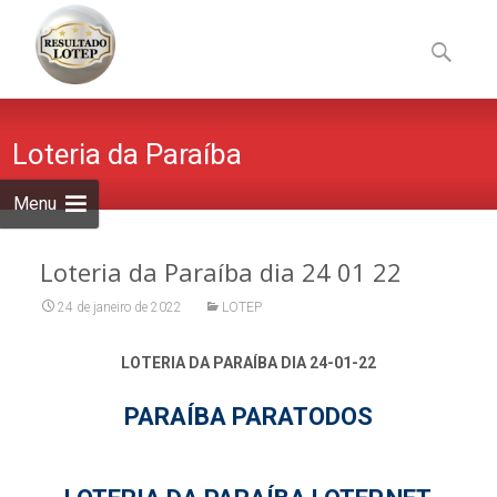
Skip
to
Pesquisa
content
por:
Loteria da Paraíba
Menu
Loteria da Paraíba dia 24 01 22
24 de janeiro de 2022
LOTEP
LOTERIA DA PARAÍBA DIA 24-01-22
PARAÍBA PARATODOS