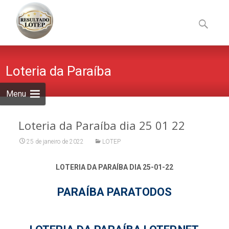
Skip
to
Pesquisa
content
por:
Loteria da Paraíba
Menu
Loteria da Paraíba dia 25 01 22
25 de janeiro de 2022
LOTEP
LOTERIA DA PARAÍBA DIA 25-01-22
PARAÍBA PARATODOS