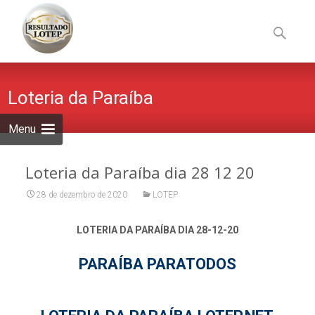
Skip
to
Pesquisa
content
por:
Loteria da Paraíba
Menu
Loteria da Paraíba dia 28 12 20
28 de dezembro de 2020
LOTEP
LOTERIA DA PARAÍBA DIA 28-12-20
PARAÍBA PARATODOS