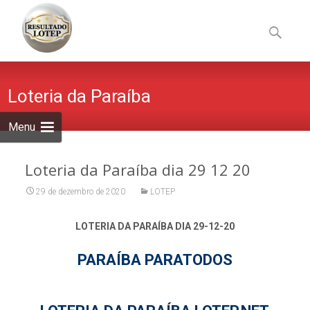
Skip
to
Pesquisa
content
por:
Loteria da Paraíba
Menu
Loteria da Paraíba dia 29 12 20
29 de dezembro de 2020
LOTEP
LOTERIA DA PARAÍBA DIA 29-12-20
PARAÍBA PARATODOS