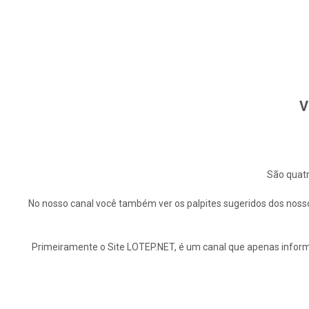
V
São quatr
No nosso canal você também ver os palpites sugeridos dos nosso
Primeiramente o Site LOTEP.NET, é um canal que apenas informa